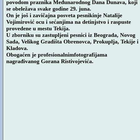
povodom praznika Međunarodnog Dana Dunava, koji
se obeležava svake godine 29. juna.
On je još i zavičajna posveta pesnikinje Natalije
Vojimirović ocu i sećanjima na detinjstvo i raspuste
provedene u mestu Tekija.
U zborniku su zastupljeni pesnici iz Beograda, Novog
Sada, Velikog Gradišta Obrenovca, Prokuplja, Tekije i
Kladova.
Obogaćen je profesionalnimfotografijama
nagrađivanog Gorana Ristivojevića.