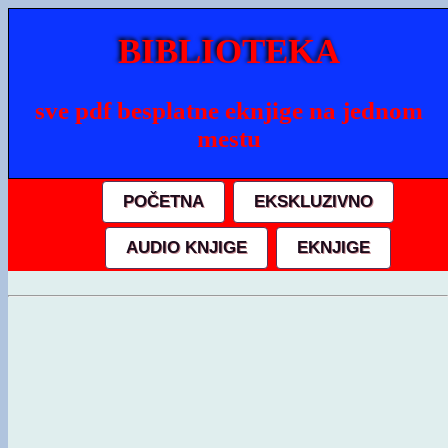
BIBLIOTEKA
sve pdf besplatne eknjige na jednom
mestu
POČETNA
EKSKLUZIVNO
AUDIO KNJIGE
EKNJIGE